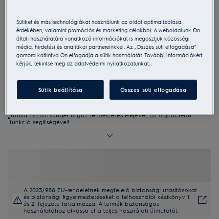
EOF3H00BX
SurroundCook 600 sütő, aqua clean
Sütiket és más technológiákat használunk az oldal optimalizálása
érdekében, valamint promóciós és marketing célokból. A weboldalunk Ön
tisztítással
általi használatára vonatkozó információkat is megosztjuk közösségi
média, hirdetési és analitikai partnereinkkel. Az „Összes süti elfogadása”
4.9 (994)
gombra kattintva Ön elfogadja a sütik használatát. További információkért
kérjük, tekintse meg az adatvédelmi nyilatkozatunkat.
Termékismertető adatlap
Előnyök
A 600-as SurroundCook® sütő egységes hőmérsékletet tart fenn a
Sütik beállítása
Összes süti elfogadása
sütőtér minden pontján.
A többszintű főzés funkció biztosítja, hogy mindhárom szinten
egyenletesen készüljenek az ételek.
Tartsa tisztán sütőjét a gőz természetes erejével, az AquaClean
funkció segítségével!
A 2023/988 EU-rendeletnek megfelelő biztonsági utasításokat
és biztonsági figyelmeztetéseket a felhasználói kézikönyv 1.
és 2. fejezete tartalmazza. A termék biztonságos
használatához olvassa el a teljes használati útmutatót.