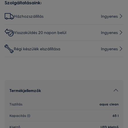
Szolgáltatásaink:
Házhozszállítás
Ingyenes
Visszaküldés 20 napon belül
Ingyenes
Régi készülék elszállítása
Ingyenes
Termékjellemzők
Tisztítás
aqua clean
Kapacitás (l)
65 l
Kijelző
LED kijelző