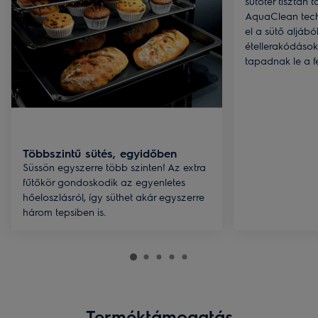
sütőtér tisztán 
AquaClean tech
el a sütő aljábó
étellerakódások
tapadnak le a fe
Többszintű sütés, egyidőben
Süssön egyszerre több szinten! Az extra
fűtőkör gondoskodik az egyenletes
hőeloszlásról, így süthet akár egyszerre
három tepsiben is.
Terméktámogatás