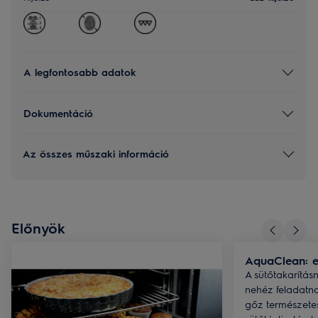
A legfontosabb adatok
Dokumentáció
Az összes műszaki információ
Előnyök
AquaClean: eg
A sütőtakarítá
nehéz feladatna
gőz természetes 