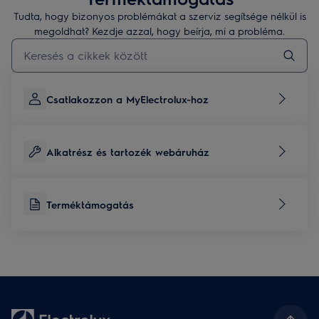
Tudta, hogy bizonyos problémákat a szerviz segítsége nélkül is
megoldhat? Kezdje azzal, hogy beírja, mi a probléma.
Kezdjen el gépelni a terméktámogatási cikkek kereséséhez
Csatlakozzon a MyElectrolux-hoz
Alkatrész és tartozék webáruház
Terméktámogatás