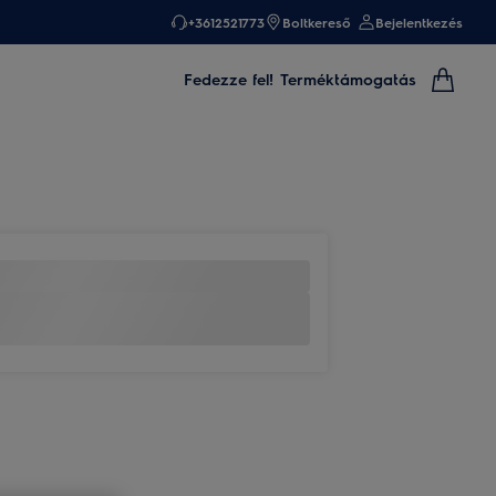
+3612521773
Boltkereső
Bejelentkezés
Fedezze fel!
Terméktámogatás