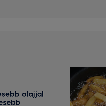
sebb olajjal
vesebb