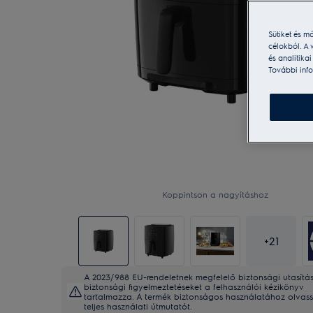
Sütiket és m
célokból. A 
és analitika
További info
Koppintson a nagyításhoz
+
21
A 2023/988 EU-rendeletnek megfelelő biztonsági utasítá
biztonsági figyelmeztetéseket a felhasználói kézikönyv
tartalmazza. A termék biztonságos használatához olvass
teljes használati útmutatót.