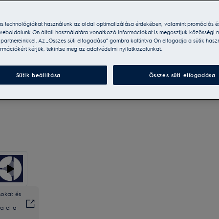
Szolgáltatásaink:
ás technológiákat használunk az oldal optimalizálása érdekében, valamint promóciós é
weboldalunk Ön általi használatára vonatkozó információkat is megosztjuk közösségi m
Házhozszállítás
1 990 Ft
Ingyenes
i partnereinkkel. Az „Összes süti elfogadása” gombra kattintva Ön elfogadja a sütik hasz
rmációkért kérjük, tekintse meg az adatvédelmi nyilatkozatunkat.
Visszaküldés 20 napon belül
Ingyenes
Sütik beállítása
Összes süti elfogadása
sokat és
a el a