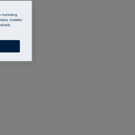
s marketing
édia, hirdetési
nálatát.