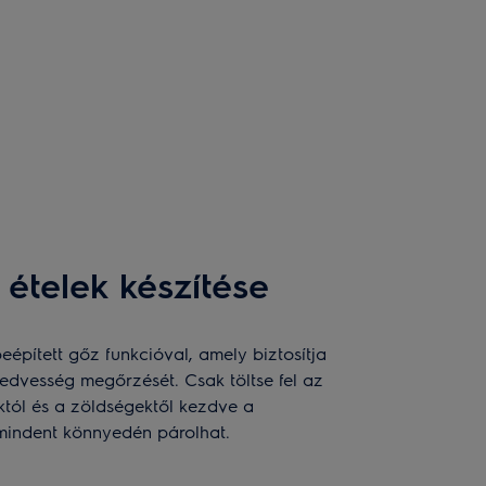
ételek készítése
beépített gőz funkcióval, amely biztosítja
edvesség megőrzését. Csak töltse fel az
alaktól és a zöldségektől kezdve a
mindent könnyedén párolhat.