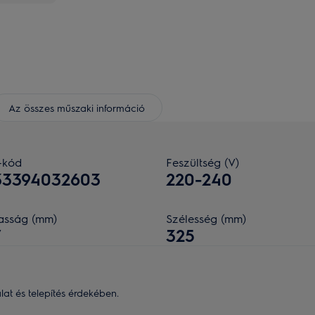
Az összes műszaki információ
-kód
Feszültség (V)
33394032603
220-240
sság (mm)
Szélesség (mm)
7
325
t és telepítés érdekében.