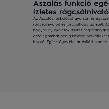
Aszalás funkció egé
ízletes rágcsálnival
Az Aszalás funkcióval gyorsan és egyszer
rágcsálnivalóit és tartósíthatja az ételt.
bogyós gyümölcsök ízletes rágcsálnivaló
aszalt gombát pedig később pörköltekhe
hozzá. Egészséges ételtartósítási módszer