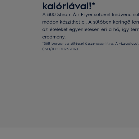
kalóriával!*
A 800 Steam Air Fryer sütővel kedvenc sü
módon készíthet el. A sütőben keringő f
az ételeket egyenletesen éri a hő, így te
eredmény.
*Sült burgonya sütéssel összehasonlítva. A vizsgálato
(ISO/IEC 17025:2017).