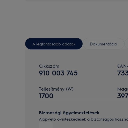
A legfontosabb adatok
Dokumentáció
Cikkszám
EAN
910 003 745
73
Teljesítmény (W)
Maga
1700
39
Biztonsági figyelmeztetések
Alapvető óvintézkedések a biztonságos használa