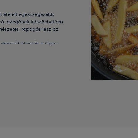
lt ételeit egészségesebb
orró levegőnek köszönhetően
rmészetes, ropogós lesz az
t akkreditált laboratórium végezte