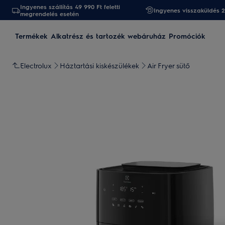
Ingyenes szállítás 49 990 Ft feletti
Ingyenes visszaküldés 
megrendelés esetén
Termékek
Alkatrész és tartozék webáruház
Promóciók
Electrolux
Háztartási kiskészülékek
Air Fryer sütő