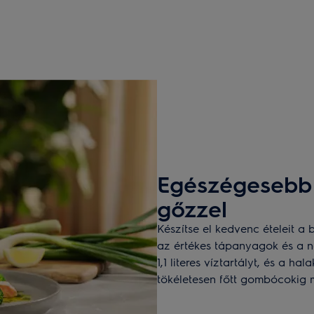
Egészégesebb 
gőzzel
Készítse el kedvenc ételeit a 
az értékes tápanyagok és a n
1,1 literes víztartályt, és a h
tökéletesen főtt gombócokig 