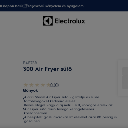
20 napon belül
Teljeskörű kényelem és nyugalom
EAF7SB
800 Air Fryer sütő
0 (0)
Előnyök
A 800 Steam Air Fryer sütő - gőzölje és süsse
forrólevegővel kedvenc ételeit
Kevés olajjal vagy olaj nélkül sült, ropogós ételek az
Air Fryer sütő forró levegő keringetésének
köszönhetően
A beépített gőzfunkcióval az ételeket akár 80 percig is
gőzölheti