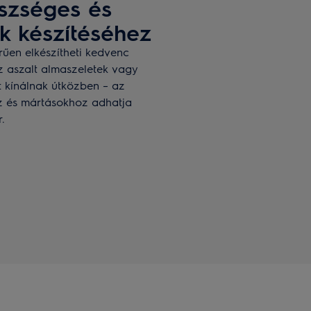
szséges és
ók készítéséhez
űen elkészítheti kedvenc
 Az aszalt almaszeletek vagy
t kínálnak útközben – az
z és mártásokhoz adhatja
.