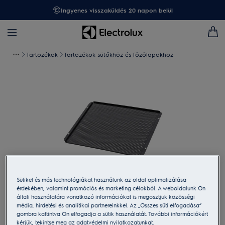
Ingyenes visszaküldés 20 napon belül
Tartozékok
Tartozékok sütőkhöz és főzőlapokhoz
Sütiket és más technológiákat használunk az oldal optimalizálása
érdekében, valamint promóciós és marketing célokból. A weboldalunk Ön
Koppintson a nagyításhoz
általi használatára vonatkozó információkat is megosztjuk közösségi
média, hirdetési és analitikai partnereinkkel. Az „Összes süti elfogadása”
gombra kattintva Ön elfogadja a sütik használatát. További információkért
kérjük, tekintse meg az adatvédelmi nyilatkozatunkat.