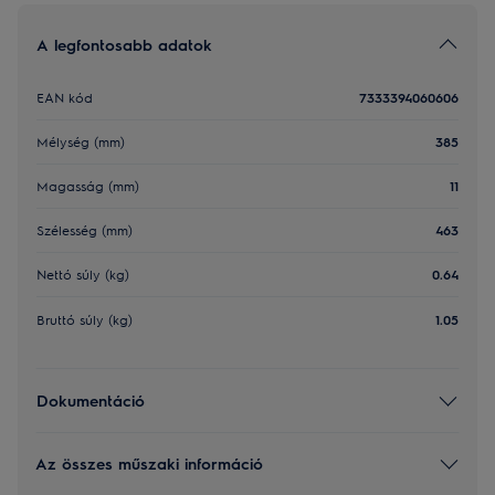
A legfontosabb adatok
EAN kód
7333394060606
Mélység (mm)
385
Magasság (mm)
11
Szélesség (mm)
463
Nettó súly (kg)
0.64
Bruttó súly (kg)
1.05
Dokumentáció
Az összes műszaki információ