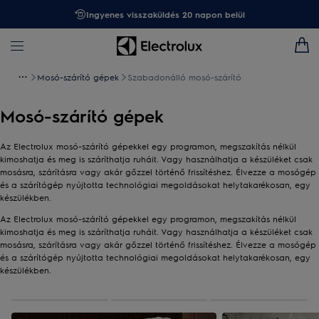
Ingyenes visszaküldés 20 napon belül
Mosó-szárító gépek
Szabadonálló mosó-szárító
Mosó-szárító gépek
Az Electrolux mosó-szárító gépekkel egy programon, megszakítás nélkül
kimoshatja és meg is száríthatja ruháit. Vagy használhatja a készüléket csak
mosásra, szárításra vagy akár gőzzel történő frissítéshez. Élvezze a mosógép
és a szárítógép nyújtotta technológiai megoldásokat helytakarékosan, egy
készülékben.
Az Electrolux mosó-szárító gépekkel egy programon, megszakítás nélkül
kimoshatja és meg is száríthatja ruháit. Vagy használhatja a készüléket csak
mosásra, szárításra vagy akár gőzzel történő frissítéshez. Élvezze a mosógép
és a szárítógép nyújtotta technológiai megoldásokat helytakarékosan, egy
készülékben.
0
3