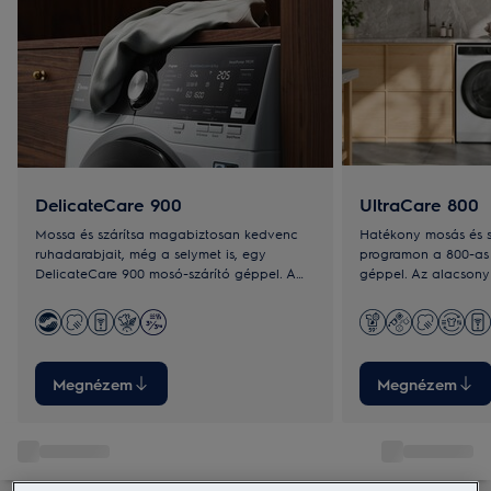
DelicateCare 900
UltraCare 800
Mossa és szárítsa magabiztosan kedvenc
Hatékony mosás és s
ruhadarabjait, még a selymet is, egy
programon a 800-as 
DelicateCare 900 mosó-szárító géppel. A
géppel. Az alacsony
DelicateCare rendszer az anyag típusához
történő mosás energi
igazítja a dob mozgását és a
optimális hőmérsékle
hőmérsékletet.
pedig megakadályoz
összemenjenek.
Megnézem
Megnézem