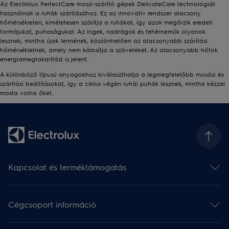
Az Electrolux PerfectCare mosó-szárító gépek DelicateCare technológiát
használnak a ruhák szárításához. Ez az innovatív rendszer alacsony
hőmérsékleten, kíméletesen szárítja a ruhákat, így azok megőrzik eredeti
formájukat, puhaságukat. Az ingek, nadrágok és fehérneműk olyanok
lesznek, mintha újak lennének, köszönhetően az alacsonyabb szárítási
hőmérsékletnek, amely nem károsítja a szöveteket. Az alacsonyabb hőfok
energiamegtakarítást is jelent.
A különböző típusú anyagokhoz kiválaszthatja a legmegfelelőbb mosási és
szárítási beállításokat, így a ciklus végén ruhái puhák lesznek, mintha kézzel
mosta volna őket.
Kapcsolat és terméktámogatás
Kapcsolat
Hírlevél
Cégcsoport információ
Terméktámogatás
Termékregisztráció
Electrolux csoport (angol)