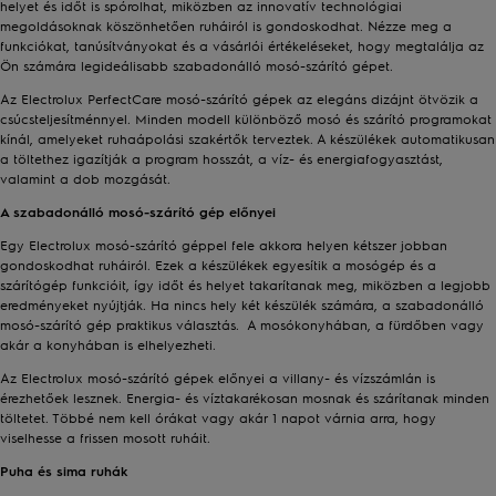
helyet és időt is spórolhat, miközben az innovatív technológiai
megoldásoknak köszönhetően ruháiról is gondoskodhat. Nézze meg a
funkciókat, tanúsítványokat és a vásárlói értékeléseket, hogy megtalálja az
Ön számára legideálisabb szabadonálló mosó-szárító gépet.
Az Electrolux PerfectCare mosó-szárító gépek az elegáns dizájnt ötvözik a
csúcsteljesítménnyel. Minden modell különböző mosó és szárító programokat
kínál, amelyeket ruhaápolási szakértők terveztek. A készülékek automatikusan
a töltethez igazítják a program hosszát, a víz- és energiafogyasztást,
valamint a dob mozgását.
A szabadonálló mosó-szárító gép előnyei
Egy Electrolux mosó-szárító géppel fele akkora helyen kétszer jobban
gondoskodhat ruháiról. Ezek a készülékek egyesítik a mosógép és a
szárítógép funkcióit, így időt és helyet takarítanak meg, miközben a legjobb
eredményeket nyújtják. Ha nincs hely két készülék számára, a szabadonálló
mosó-szárító gép praktikus választás. A mosókonyhában, a fürdőben vagy
akár a konyhában is elhelyezheti.
Az Electrolux mosó-szárító gépek előnyei a villany- és vízszámlán is
érezhetőek lesznek. Energia- és víztakarékosan mosnak és szárítanak minden
töltetet. Többé nem kell órákat vagy akár 1 napot várnia arra, hogy
viselhesse a frissen mosott ruháit.
Puha és sima ruhák